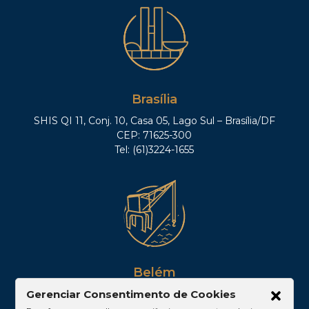
Brasília
SHIS QI 11, Conj. 10, Casa 05, Lago Sul – Brasília/DF
CEP: 71625-300
Tel: (61)3224-1655
Belém
Av. Visconde de Souza Franco, 05, Sala 2102 –
Gerenciar Consentimento de Cookies
Edifício Quadra Corporate, Umarizal – Belém/PA