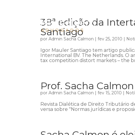
38ª edição da Intert
Santiago
por
Admin Sacha Calmon
|
fev 25, 2010
|
Notí
Igor Mauler Santiago tem artigo public
International BV. The Netherlands. O ar
tax competition distort markets – the bra
Prof. Sacha Calmon 
por
Admin Sacha Calmon
|
fev 15, 2010
|
Notí
Revista Dialética de Direito Tributário
versa sobre "Normas jurídicas e proposiç
Sacha Calmon é ele