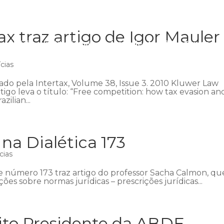
ax traz artigo de Igor Mauler
Início
Institucional
Áreas de atuação
Equipe
P
cias
ado pela Intertax, Volume 38, Issue 3. 2010 Kluwer Law
tigo leva o título: “Free competition: how tax evasion an
zilian...
na Dialética 173
cias
 de número 173 traz artigo do professor Sacha Calmon, qu
ões sobre normas jurídicas – prescrições jurídicas...
ito Presidente da ABDF