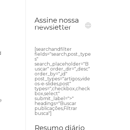
Assine nossa
ublicações
Ouvidoria
Contato
newsletter
[searchandfilter
d
fields="search,post_type
s"
search_placeholder="B
uscar" order_dir=",,desc"
order_by=",,id"
post_types="artigos,vide
os-e-slides,post"
types=",checkbox,check
box,select"
submit_label=">"
e
headings="Buscar
publicações,Filtrar
busca"]
Resumo diário