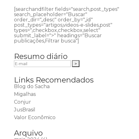
[searchandfilter fields="search,post_types"
search_placeholder="Buscar"
order_dir=",,desc" order_by=",,id"
post_types="artigos,videos-e-slides,post"
types=",checkbox,checkbox,select"
submit_label=">" headings="Buscar
publicações,Filtrar busca"]
Resumo diário
Links Recomendados
Blog do Sacha
Migalhas
Conjur
JusBrasil
Valor Econômico
Arquivo