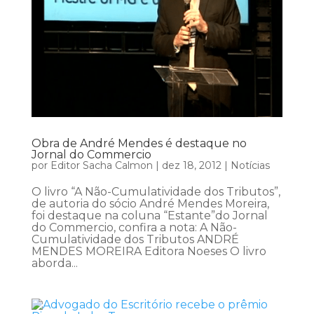
Obra de André Mendes é destaque no
Jornal do Commercio
por
Editor Sacha Calmon
|
dez 18, 2012
|
Notícias
O livro “A Não-Cumulatividade dos Tributos”,
de autoria do sócio André Mendes Moreira,
foi destaque na coluna “Estante”do Jornal
do Commercio, confira a nota: A Não-
Cumulatividade dos Tributos ANDRÉ
MENDES MOREIRA Editora Noeses O livro
aborda...