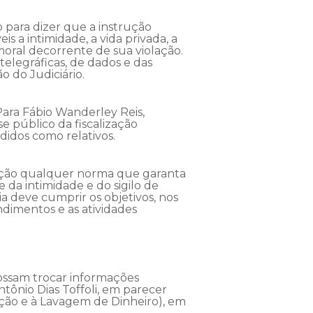
o para dizer que a instrução
is a intimidade, a vida privada, a
moral decorrente de sua violação.
 telegráficas, de dados e das
o do Judiciário.
Para Fábio Wanderley Reis,
se público da fiscalização
didos como relativos.
tuição qualquer norma que garanta
e da intimidade e do sigilo de
ria deve cumprir os objetivos, nos
endimentos e as atividades
ossam trocar informações
tônio Dias Toffoli, em parecer
ção e à Lavagem de Dinheiro), em