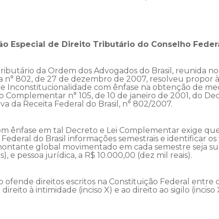
ão Especial de Direito Tributário do Conselho Fede
 Tributário da Ordem dos Advogados do Brasil, reunida no 
 n° 802, de 27 de dezembro de 2007, resolveu propor à 
de Inconstitucionalidade com ênfase na obtenção de med
eto Complementar n° 105, de 10 de janeiro de 2001, do De
a da Receita Federal do Brasil, n° 802/2007.
com ênfase em tal Decreto e Lei Complementar exige que a
Federal do Brasil informações semestrais e identificar os 
 montante global movimentado em cada semestre seja sup
is), e pessoa jurídica, a R$ 10.000,00 (dez mil reais).
o ofende direitos escritos na Constituição Federal entre o
ireito à intimidade (inciso X) e ao direito ao sigilo (inciso X