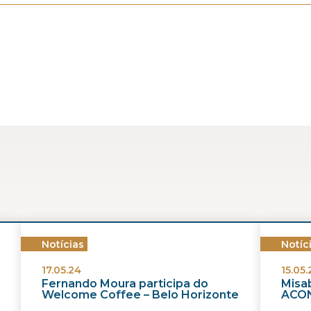
Notícias
Notíc
17.05.24
15.05.
Fernando Moura participa do
Misab
Welcome Coffee – Belo Horizonte
ACON