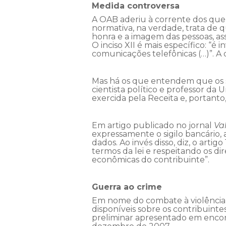
Medida controversa
A OAB aderiu à corrente dos que s
normativa, na verdade, trata de que
honra e a imagem das pessoas, as
O inciso XII é mais específico: “é
comunicações telefônicas (…)”. A 
Mas há os que entendem que os sig
cientista político e professor da 
exercida pela Receita e, portanto
Em artigo publicado no jornal
Va
expressamente o sigilo bancário, a
dados. Ao invés disso, diz, o artig
termos da lei e respeitando os dir
econômicas do contribuinte”.
Guerra ao crime
Em nome do combate à violência,
disponíveis sobre os contribuinte
preliminar apresentado em encon