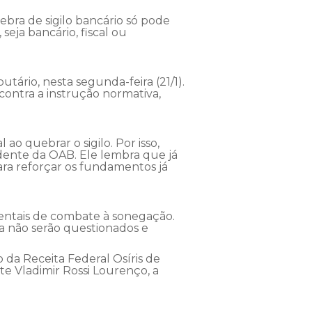
bra de sigilo bancário só pode
seja bancário, fiscal ou
tário, nesta segunda-feira (21/1).
contra a instrução normativa,
o quebrar o sigilo. Por isso,
idente da OAB. Ele lembra que já
ra reforçar os fundamentos já
entais de combate à sonegação.
a não serão questionados e
o da Receita Federal Osíris de
te Vladimir Rossi Lourenço, a