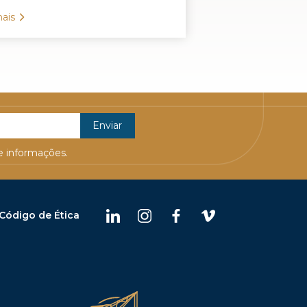
ais
 informações.
Código de Ética