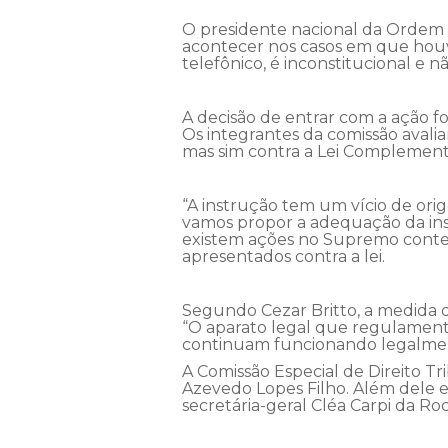
O presidente nacional da Ordem d
acontecer nos casos em que houver
telefônico, é inconstitucional e 
A decisão de entrar com a ação fo
Os integrantes da comissão avali
mas sim contra a Lei Complementa
“A instrução tem um vício de orig
vamos propor a adequação da inst
existem ações no Supremo contes
apresentados contra a lei.
Segundo Cezar Britto, a medida 
“O aparato legal que regulamenta
continuam funcionando legalmen
A Comissão Especial de Direito Tr
Azevedo Lopes Filho. Além dele e 
secretária-geral Cléa Carpi da Ro