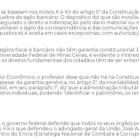
e baseiam nos incisos X e XII do artigo 5º da Constituiçã
bra de sigilo bancário. O dispositivo diz que são invioláve
segurado o direito a indenização pelo dano material ou 
 inviolável o sigilo da correspondência e das comunicações
quebra só é aceita em casos excepcionais, com autorizaçã
ilos fiscal e bancário não têm garantia constitucional. 
Universidade Federal de Minas Gerais, é evidente o interes
, os direitos fundamentais dos cidadãos têm de ser enten
lor Econômico
, o professor disse que não há na Consti
pesar da garantia genérica, no artigo 5º, da inviolabilidad
o 145, em seu parágrafo 1º, diz que a administração tributá
eitos individuais, podendo “identificar o patrimônio, os r
 o governo federal defende que todos os seus órgãos p
s. Foi o que defendeu o advogado-geral da União, José An
tro do Encla (Estratégia Nacional de Combate à Corrup