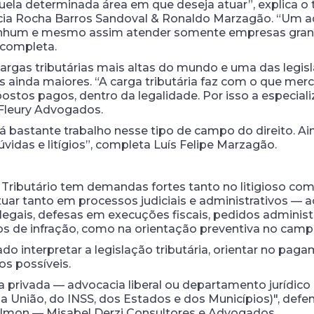
a determinada área em que deseja atuar”, explica o t
cacia Rocha Barros Sandoval & Ronaldo Marzagão. “Um 
nenhum e mesmo assim atender somente empresas gran
 completa.
cargas tributárias mais altas do mundo e uma das legi
s ainda maiores. “A carga tributária faz com o que mer
ostos pagos, dentro da legalidade. Por isso a especiali
 Fleury Advogados.
 bastante trabalho nesse tipo de campo do direito. Ai
vidas e litígios”, completa Luís Felipe Marzagão.
 Tributário tem demandas fortes tanto no litigioso como
ar tanto em processos judiciais e administrativos — 
ilegais, defesas em execuções fiscais, pedidos administ
os de infração, como na orientação preventiva no campo
o interpretar a legislação tributária, orientar no pag
os possíveis.
iva privada — advocacia liberal ou departamento jurídico
da União, do INSS, dos Estados e dos Municípios)", defen
Calmon — Misabel Derzi Consultores e Advogados.