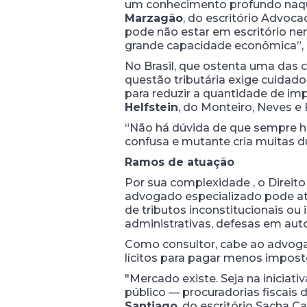
um conhecimento profundo naquel
Marzagão
, do escritório Advo
pode não estar em escritório 
grande capacidade econômica”,
No Brasil, que ostenta uma das 
questão tributária exige cuidado
para reduzir a quantidade de imp
Helfstein
, do Monteiro, Neves e
“Não há dúvida de que sempre há
confusa e mutante cria muitas dú
Ramos de atuação
Por sua complexidade , o Direito
advogado especializado pode atu
de tributos inconstitucionais ou 
administrativas, defesas em aut
Como consultor, cabe ao advogad
lícitos para pagar menos impost
"Mercado existe. Seja na iniciat
público — procuradorias fiscais 
Santiago
, do escritório Sacha 