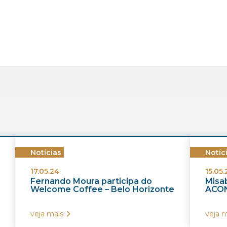
Notícias
Notíc
17.05.24
15.05.
Fernando Moura participa do
Misab
Welcome Coffee – Belo Horizonte
ACON
veja mais
veja m