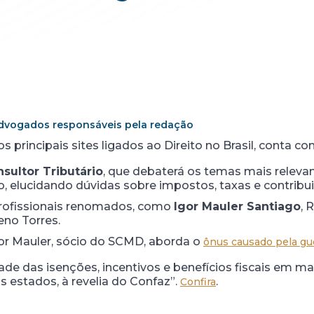
advogados responsáveis pela redação
os principais sites ligados ao Direito no Brasil, conta 
sultor Tributário
, que debaterá os temas mais releva
io, elucidando dúvidas sobre impostos, taxas e contribu
profissionais renomados, como
Igor Mauler Santiago
, 
eno Torres.
gor Mauler, sócio do SCMD, aborda o
ônus causado pela gue
dade das isenções, incentivos e benefícios fiscais em m
 estados, à revelia do Confaz”.
.
Confira