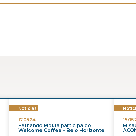
Notícias
Notíc
17.05.24
15.05.
Fernando Moura participa do
Misab
Welcome Coffee – Belo Horizonte
ACON