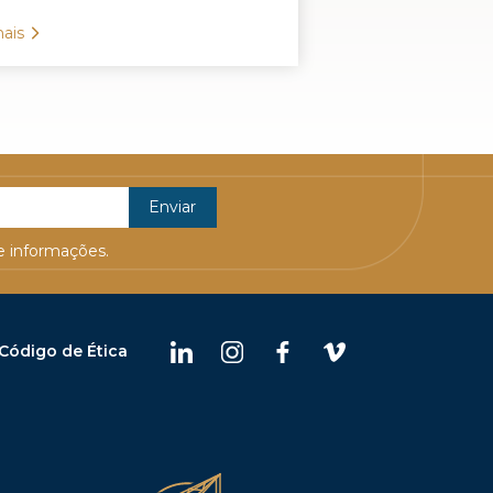
ais
 informações.
Código de Ética