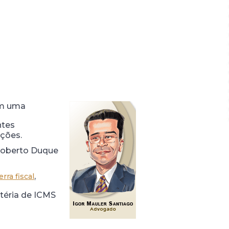
com uma
ntes
ições.
Roberto Duque
,
rra fiscal
atéria de ICMS