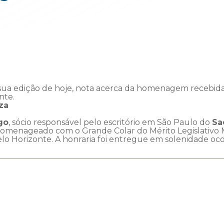
sua edição de hoje, nota acerca da homenagem recebida
nte.
za
go
, sócio responsável pelo escritório em São Paulo do
Sa
homenageado com o Grande Colar do Mérito Legislativo 
o Horizonte. A honraria foi entregue em solenidade ocorr