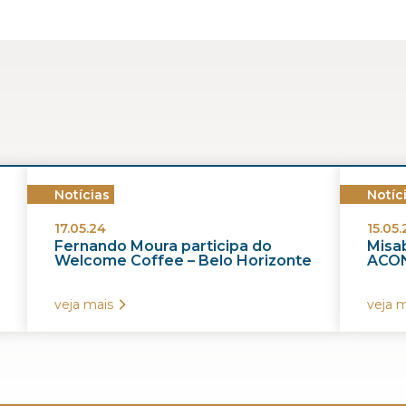
Notícias
Notíc
17.05.24
15.05.
Fernando Moura participa do
Misab
Welcome Coffee – Belo Horizonte
ACON
veja mais
veja m