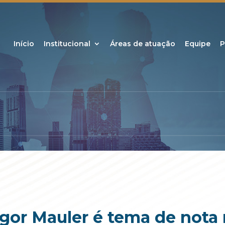
Início
Institucional
Áreas de atuação
Equipe
P
or Mauler é tema de nota 