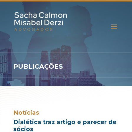
PUBLICAÇÕES
Notícias
Dialética traz artigo e parecer de
sócios