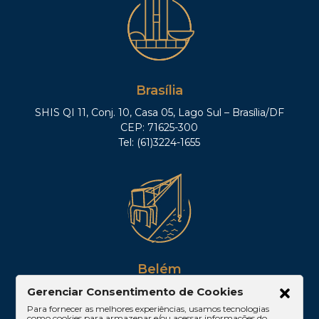
Brasília
SHIS QI 11, Conj. 10, Casa 05, Lago Sul – Brasília/DF
CEP: 71625-300
Tel: (61)3224-1655
Belém
Av. Visconde de Souza Franco, 05, Sala 2102 –
Gerenciar Consentimento de Cookies
Edifício Quadra Corporate, Umarizal – Belém/PA
Para fornecer as melhores experiências, usamos tecnologias
como cookies para armazenar e/ou acessar informações do