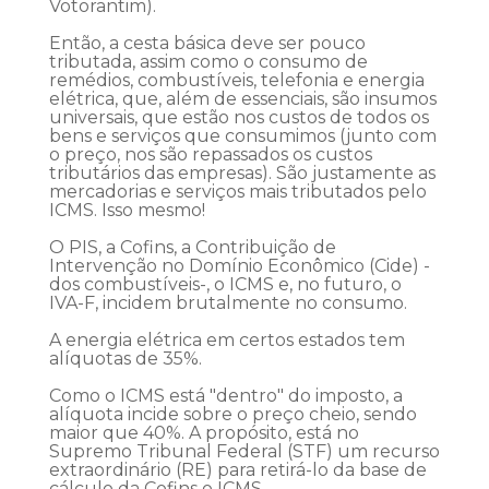
Votorantim).
Então, a cesta básica deve ser pouco
tributada, assim como o consumo de
remédios, combustíveis, telefonia e energia
elétrica, que, além de essenciais, são insumos
universais, que estão nos custos de todos os
bens e serviços que consumimos (junto com
o preço, nos são repassados os custos
tributários das empresas). São justamente as
mercadorias e serviços mais tributados pelo
ICMS. Isso mesmo!
O PIS, a Cofins, a Contribuição de
Intervenção no Domínio Econômico (Cide) -
dos combustíveis-, o ICMS e, no futuro, o
IVA-F, incidem brutalmente no consumo.
A energia elétrica em certos estados tem
alíquotas de 35%.
Como o ICMS está "dentro" do imposto, a
alíquota incide sobre o preço cheio, sendo
maior que 40%. A propósito, está no
Supremo Tribunal Federal (STF) um recurso
extraordinário (RE) para retirá-lo da base de
cálculo da Cofins o ICMS.