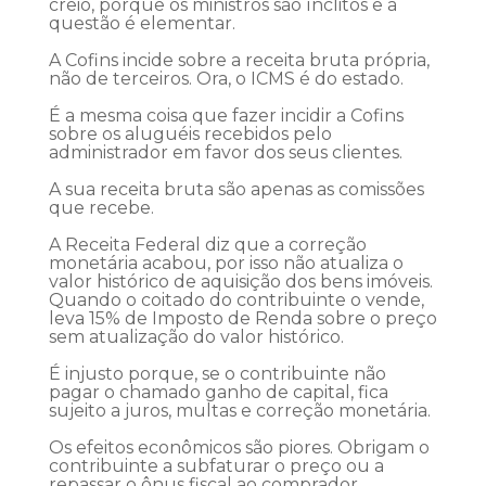
creio, porque os ministros são ínclitos e a
questão é elementar.
A Cofins incide sobre a receita bruta própria,
não de terceiros. Ora, o ICMS é do estado.
É a mesma coisa que fazer incidir a Cofins
sobre os aluguéis recebidos pelo
administrador em favor dos seus clientes.
A sua receita bruta são apenas as comissões
que recebe.
A Receita Federal diz que a correção
monetária acabou, por isso não atualiza o
valor histórico de aquisição dos bens imóveis.
Quando o coitado do contribuinte o vende,
leva 15% de Imposto de Renda sobre o preço
sem atualização do valor histórico.
É injusto porque, se o contribuinte não
pagar o chamado ganho de capital, fica
sujeito a juros, multas e correção monetária.
Os efeitos econômicos são piores. Obrigam o
contribuinte a subfaturar o preço ou a
repassar o ônus fiscal ao comprador.